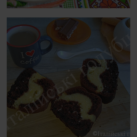
ПʼЯТНИЦЯ, 28 ЛЮТОГО 2020 Р.
ШОКОЛАДНИЙ КЕКС З СИРНОЮ
НАЧИНКОЮ (TORTA AL CACAO
CON CUORE DI RICOTTA)