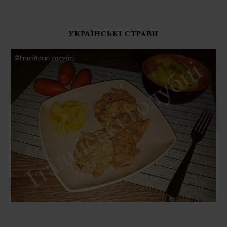
УКРАЇНСЬКІ СТРАВИ