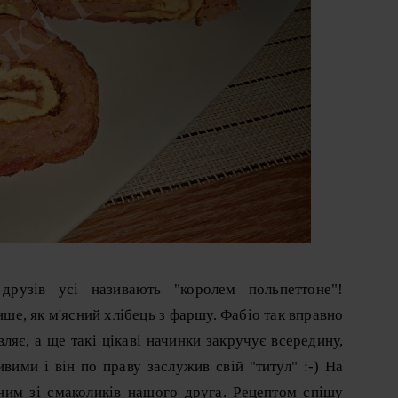
рузів усі називають "королем польпеттоне"!
нше, як м'ясний хлібець з фаршу. Фабіо так вправно
вляє, а ще такі цікаві начинки закручує всередину,
вими і він по праву заслужив свій "титул" :-) На
ним зі смаколиків нашого друга. Рецептом спішу