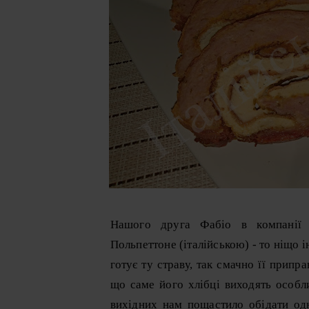
Нашого друга Фабіо в компанії д
Польпеттоне (італійською) - то ніщо і
готує ту страву, так смачно її припра
що саме його хлібці виходять особли
вихідних нам пощастило обідати од