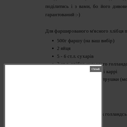
поділитись і з вами, бо його дивов
гарантований :-)
Для фаршированого м'ясного хлібця п
500г фаршу (на ваш вибір)
2 яйця
5 - 6 ст.л. сухарів
2 ст.л. дрібно натертого голлан
сіль, перець, паприка і каррі
2 ст.л. подрібненої петрушки (м
Для начинки:
3 яйця
сіль, перець
6 тоненьких скибочок голландсь
петрушка (3-4 ст.л.)