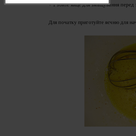
+ 1 збите яйце для змащування перед
Для початку приготуйте яєчню для нач