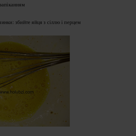
 запіканням
инки: збийте яйця з сіллю і перцем