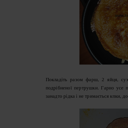
Покладіть разом фарш, 2 яйця, суха
подрібненої пертрушки. Гарно усе п
занадто рідка і не тримається кпки, д