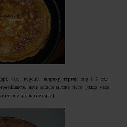
рі, сіль, перець, паприку, тертий сир і 2 ст.л.
еремішайте, наче місите м'ясне тісто (якщо маса
осипте ще трішки сухарів)