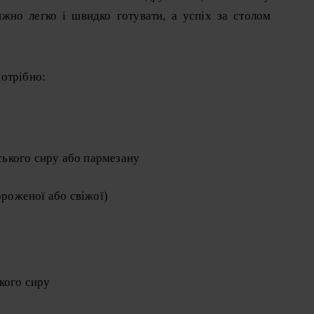
ижно легко і швидко готувати, а успіх за столом
отрібно:
дського сиру або пармезану
ороженої або свіжої)
кого сиру