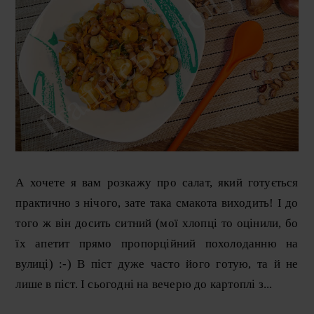
А хочете я вам розкажу про салат, який готується
практично з нічого, зате така смакота виходить! І до
того ж він досить ситний (мої хлопці то оцінили, бо
їх апетит прямо пропорційний похолоданню на
вулиці) :-) В піст дуже часто його готую, та й не
лише в піст. І сьогодні на вечерю до картоплі з...