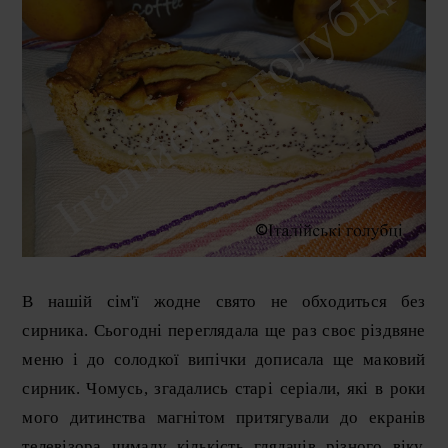
В нашій сім'ї жодне свято не обходиться без
сирника. Сьогодні переглядала ще раз своє різдвяне
меню і до солодкої випічки дописала ще маковий
сирник. Чомусь, згадались старі серіали, які в роки
мого дитинства магнітом притягували до екранів
телевізора чималу кількість глядачів різного віку,