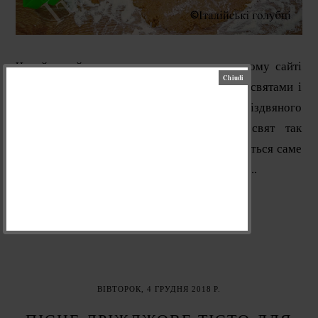
Читайте цей рецепт також на нашому новому сайті
🠞 www.thesaporito.com 💗 Щороку перед святами і
на свята печу величезну кількість різного різдвяного
печива. Чи то атмосфера очікування свят так
впливає, чи холод - та вечером до чаю хочеться саме
чогось пряного, приправленого гвоздикою,...
ЧИТАТИ ДАЛІ
ВІВТОРОК, 4 ГРУДНЯ 2018 Р.