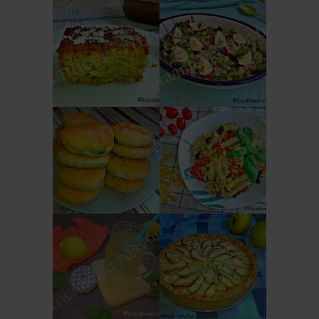
ІТАЛІЙСЬКИЙ
СОЛОДКИЙ
САЛАТ З
ПИРІГ З
КВАСОЛІ -
КАБАЧКІВ
ШПАРАГІВКИ
(TORTA DOLCE DI
(INSALATA DI
ZUCCHINE)
FAGIOLINI)
ОСЕТИНСЬКІ
ІТАЛІЙСЬКИЙ
ПИРІЖКИ ЗІ
САЛАТ З
ШПИНАТОМ І
МАКАРОНІВ
СИРОМ
(PASTA FREDDA)
ІТАЛІЙСЬКИЙ
ЯБЛУЧНИЙ
ЛИМОНАД З
ПИРІГ
БАЗИЛІКОМ
(CROSTATA DI
(LIMONATA AL
MELE CON
BASILICO)
CREMA AL
LIMONE)