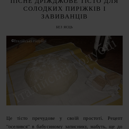
ПІСНЕ ДРІЖДЖОВЕ ТІСТО ДЛЯ
СОЛОДКИХ ПИРІЖКІВ І
ЗАВИВАНЦІВ
БЕЗ ЯЄЦЬ
Це тісто пречудове у своїй простоті. Рецепт
''оселився'' в бабусиному записнику, мабуть, ще до