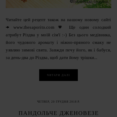
Читайте цей рецепт також на нашому новому сайті
🠞 www.thesaporito.com 💗 Ще один солодкий
атрибут Різдва у моїй сім'ї :-) Без цього медівника,
його чудового аромату і ніжно-пряного смаку не
уявляю зимові свята. Завжди печу його, як і бабуся,
за день-два до Різдва, щоб дати йому трішки...
ЧИТАТИ ДАЛІ
ЧЕТВЕР, 20 ГРУДНЯ 2018 Р.
ПАНДОЛЬЧЕ ДЖЕНОВЕЗЕ