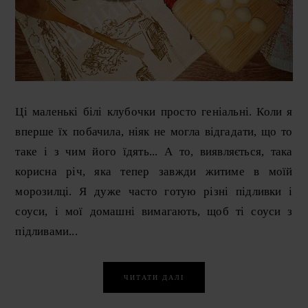
Ці маленькі білі клубочки просто геніальні. Коли я
вперше їх побачила, ніяк не могла відгадати, що то
таке і з чим його їдять... А то, виявляється, така
корисна річ, яка тепер завжди житиме в моїй
морозилці. Я дуже часто готую різні підливки і
соуси, і мої домашні вимагають, щоб ті соуси з
підливами...
ЧИТАТИ ДАЛІ