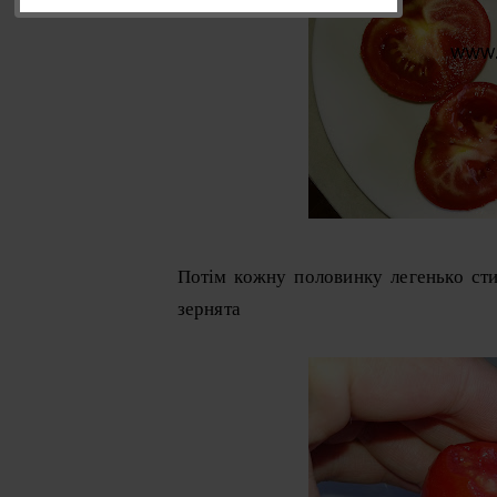
Потім кожну половинку легенько стис
зернята