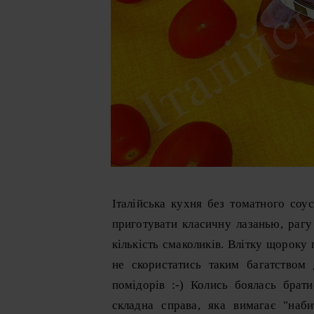
Італійська кухня без томатного соу
приготувати класичну лазанью, рагу 
кількість смаколиків. Влітку щороку
не скористатись таким багатством 
помідорів :-) Колись боялась брат
складна справа, яка вимагає "наб