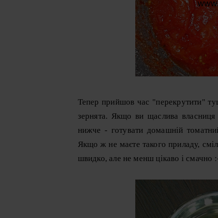
Тепер прийшов час "перекрутити" туш
зернята. Якщо ви щаслива власниця 
нижче - готувати домашній томатний
Якщо ж не маєте такого приладу, смі
швидко, але не менш цікаво і смачно :