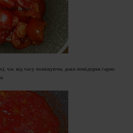
ю), час від часу помішуючи, доки помідорки гарно
ин