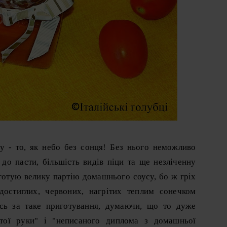
су - то, як небо без сонця! Без нього неможливо
до пасти, більшість видів піци та ще незліченну
 готую велику партію домашнього соусу, бо ж гріх
достиглих, червоних, нагрітих теплим сонечком
ись за таке приготування, думаючи, що то дуже
итої руки" і "неписаного диплома з домашньої