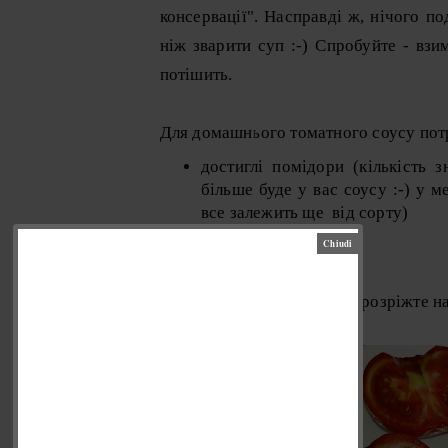
консервації". Насправді ж, нічого п
ніж зварити суп :-) Спробуйте - взи
потішить.
Для домашнього томатного соусу пот
достиглі помідори (кількість 
більше буде у вас соусу :-) у м
все залежить ще від сорту)
сіль
цукор
Помідори помийте, кожну розріжте нав