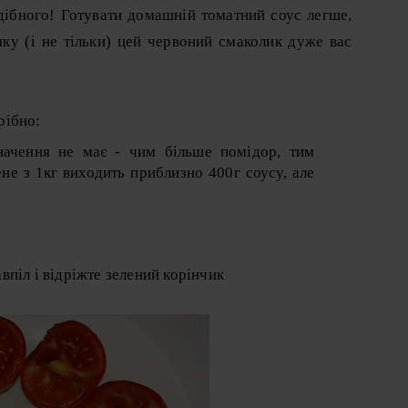
одібного! Готувати домашній томатний соус легше,
мку (і не тільки) цей червоний смаколик дуже вас
рібно:
значення не має - чим більше помідор, тим
ене з 1кг виходить приблизно 400г соусу, але
піл і відріжте зелений корінчик