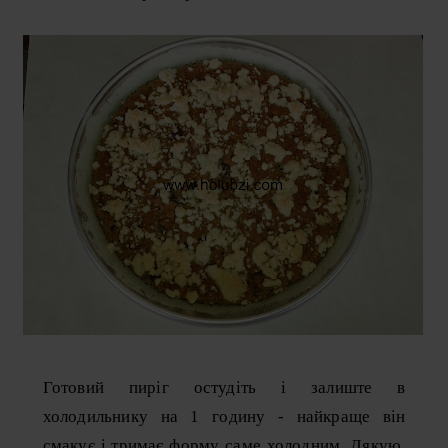
Готовий пиріг остудіть і залиште в
холодильнику на 1 годину - найкраще він
смакує і тримає форму саме холодним. Дякую,