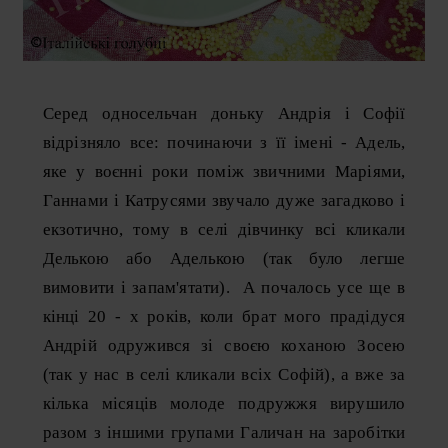
Серед односельчан доньку Андрія і Софії
відрізняло все: починаючи з її імені - Адель,
яке у воєнні роки поміж звичними Маріями,
Ганнами і Катрусями звучало дуже загадково і
екзотично, тому в селі дівчинку всі кликали
Делькою або Аделькою (так було легше
вимовити і запам'ятати). А почалось усе ще в
кінці 20 - х років, коли брат мого прадідуся
Андрій одружився зі своєю коханою Зосею
(так у нас в селі кликали всіх Софій), а вже за
кілька місяців молоде подружжя вирушило
разом з іншими групами Галичан на заробітки