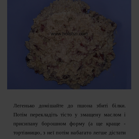
Легенько домішайте до пшона збиті білки.
Потім перекладіть тісто у змащену маслом і
присипану борошном форму (а ще краще -
тортівницю, з неї потім набагато легше дістати