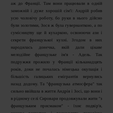
аж до Франції. Там вони працювали в одній
заможній і дуже хорошій сім'ї: Андрій робив
усю чоловічу роботу, бо руки в нього дійсно
були золотими, Зося ж була гувернанткою, а по
сумісництву ще й кухаркою, освоюючи ази і
секрети французької кухні. Згодом в них
народилась донечка, якій дали цікаве
мелодійне французьке ім'я - Адель. Так
подружжя прожило у Франції кільканадцять
років, доки не почалась німецька окупація і
більшість галицьких емігрантів вернулись
назад додому. Та "французька атмосфера" так
сильно ввійшла в життя Андрія і Зосі, що вони і
в рідному селі Сировари продовжували жити "з
французьким присмаком" - їхнє подвір'я,