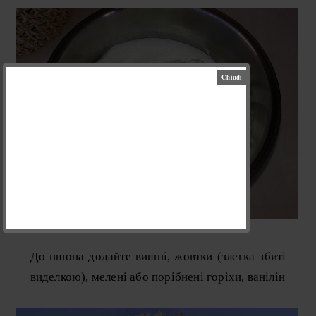
До пшона додайте вишні, жовтки (злегка збиті
виделкою), мелені або порібнені горіхи, ванілін