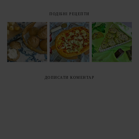
ПОДІБНІ РЕЦЕПТИ
ФЛАММКУХЕН
БУЛОЧКИ З
М'ЯТНЕ
АБО
ЦІЛЬНОЗЕРНО
ПЕЧИВО ЗІ
ЕЛЬЗАСЬКА
ВОГО
ШМАТОЧКАМИ
ПІЦА
БОРОШНА
ШОКОЛАДУ
(FLAMMKUCHE
(PANINI
(AFTER EIGHT
N OR TARTE
INTEGRALI)
COOKIES)
FLAMBÉE)
ДОПИСАТИ КОМЕНТАР