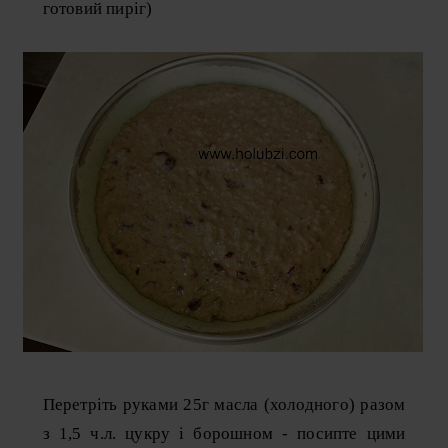
готовий пиріг)
Перетріть руками 25г масла (холодного) разом
з 1,5 ч.л. цукру і борошном - посипте цими