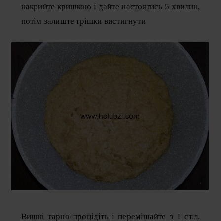
накрийте кришкою і дайте настоятись 5 хвилин,
потім залиште трішки вистигнути
Вишні гарно процідіть і перемішайте з 1 ст.л.