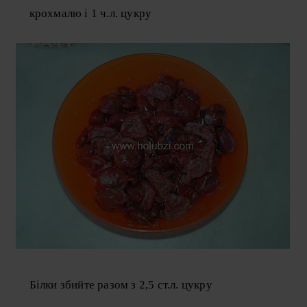
крохмалю і 1 ч.л. цукру
Білки збийте разом з 2,5 ст.л. цукру