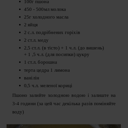
100г пшона
450 - 500мл молока
25г холодного масла
2 яйця
2 с.л. подрібнених горіхів
2 ст.л. меду
2,5 ст.л. (в тісто) + 1 ч.л. (до вишень)
+ 1 ,5 ч.л. (для посипки) цукру
1 ст.л. борошна
терта цедра 1 лимона
ванілін
0,5 ч.л. меленої кориці
Пшоно залийте холодною водою і залиште на
3-4 години (за цей час декілька разів поміняйте
воду)