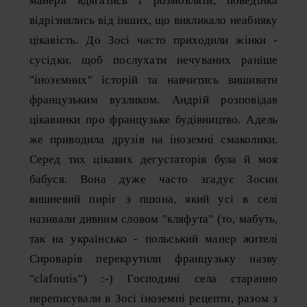
манера вдягатись і розмовляти, поведінка
відрізнялись від інших, що викликало неабияку
цікавість. До Зосі часто приходили жінки -
сусідки, щоб послухати нечуваних раніше
"іноземних" історій та навчитись вишивати
французьким вузликом. Андрій розповідав
цікавинки про французьке будівництво. Адель
же приводила друзів на іноземні смаколики.
Серед тих цікавих дегустаторів була й моя
бабуся. Вона дуже часто згадує Зосин
вишневий пиріг з пшона, який усі в селі
називали дивним словом "кляфута" (то, мабуть,
так на українсько - польський манер жителі
Сироварів перекрутили французьку назву
"
clafoutis
") :-) Господині села старанно
переписували в Зосі іноземні рецепти, разом з