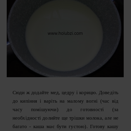
Сюди ж додайте мед, цедру і корицю. Доведіть
до кипіння і варіть на малому вогні (час від
часу помішуючи) до готовності (за
необхідності долийте ще трішки молока, але не
багато - каша має бути густою). Готову кашу