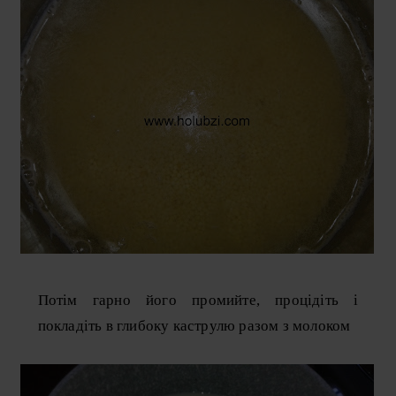
Потім гарно його промийте, процідіть і
покладіть в глибоку каструлю разом з молоком