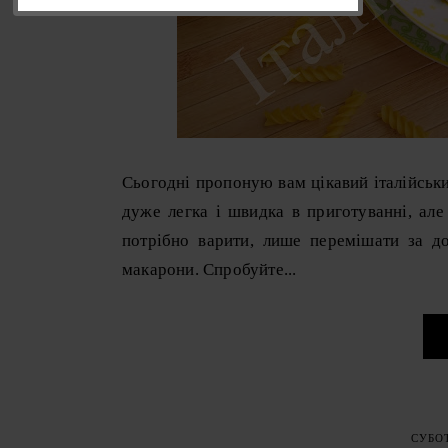
Сьогодні пропоную вам цікавий італійськ
дуже легка і швидка в приготуванні, але
потрібно варити, лише перемішати за д
макарони. Спробуйте...
СУБОТ