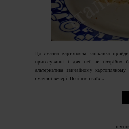
Ця смачна картопляна запіканка прийде
приготуванні і для неї не потрібно б
альтернатива звичайному картопляному
смачної вечері. Потіште своїх...
ПʼЯТНИ