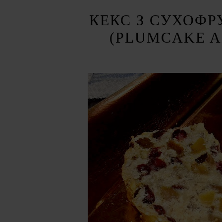
КЕКС З СУХОФР
(PLUMCAKE A