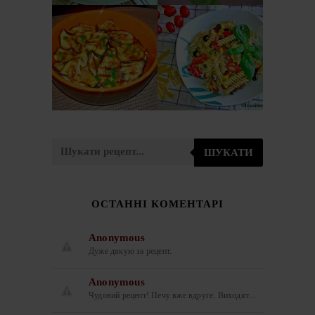
ЗАКУСКА З
ІТАЛІЙСЬКИЙ
БАКЛАЖАНІВ
САЛАТ З
ПО-ІТАЛІЙСЬКИ
МАКАРОНІВ
(ANTIPASTO DI
(PASTA FREDDA)
MELANZANE)
ШУКАТИ
ОСТАННІ КОМЕНТАРІ
Anonymous
Дуже дякую за рецепт.
Anonymous
Чудовий рецепт! Печу вже вдруге. Виходят…