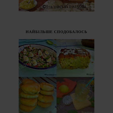
НАЙБІЛЬШЕ СПОДОБАЛОСЬ
ІТАЛІЙСЬКИЙ
СОЛОДКИЙ
САЛАТ З
ПИРІГ З
КВАСОЛІ -
КАБАЧКІВ
ШПАРАГІВКИ
(TORTA DOLCE DI
(INSALATA DI
ZUCCHINE)
FAGIOLINI)
ОСЕТИНСЬКІ
ЛИМОНАД З
ПИРІЖКИ ЗІ
БАЗИЛІКОМ
ШПИНАТОМ І
(LIMONATA AL
СИРОМ
BASILICO)