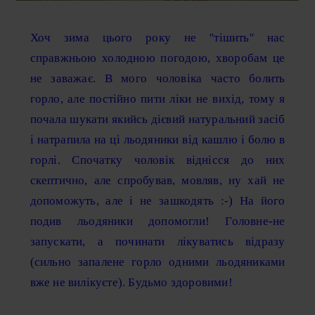
Хоч зима цього року не ''тішить'' нас
справжньою холодною погодою, хворобам це
не заважає. В мого чоловіка часто болить
горло, але постійно пити ліки не вихід, тому я
почала шукати якийсь дієвий натуральний засіб
і натрапила на ці льодяники від кашлю і болю в
горлі. Спочатку чоловік віднісся до них
скептично, але спробував, мовляв, ну хай не
допоможуть, але і не зашкодять :-) На його
подив льодяники допомогли! Головне-не
запускати, а починати лікуватись відразу
(сильно запалене горло одними льодяниками
вже не вилікуєте). Будьмо здоровими!