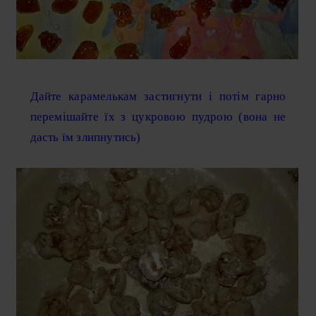
Дайте карамелькам застигнути і потім гарно
перемішайте їх з цукровою пудрою (вона не
дасть їм злипнутись)