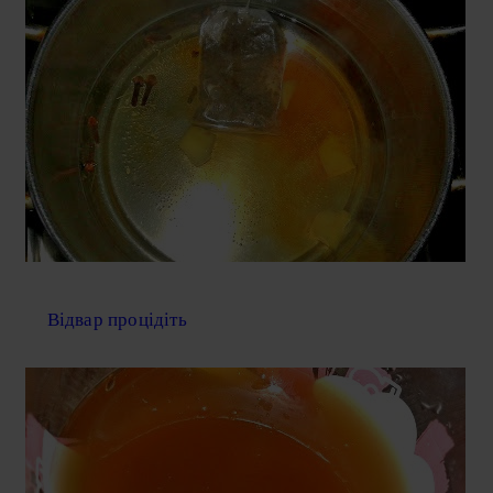
Відвар процідіть