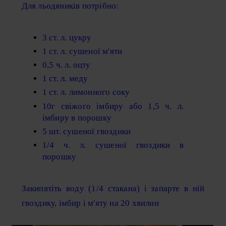
Для льодяників потрібно:
3 ст. л. цукру
1 ст. л. сушеної м'яти
0,5 ч. л. оцту
1 ст. л. меду
1 ст. л. лимонного соку
10г свіжого імбиру або 1,5 ч. л.
імбиру в порошку
5 шт. сушеної гвоздики
1/4 ч. л. сушеної гвоздики в
порошку
Закипятіть воду (1/4 стакана) і запарте в ній
гвоздику, імбир і м'яту на 20 хвилин