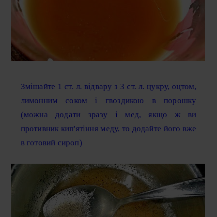
Змішайте 1 ст. л. відвару з 3 ст. л. цукру, оцтом,
лимонним соком і гвоздикою в порошку
(можна додати зразу і мед, якщо ж ви
противник кип'ятіння меду, то додайте його вже
в готовий сироп)