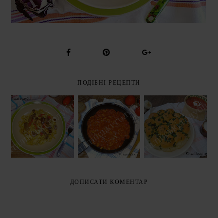
ПОДІБНІ РЕЦЕПТИ
ФІЛЕ
МАКАРОНИ З
МОРОЖЕНОГО
ГРИБАМИ І
ХЕКА З
КРЕВЕТКАМИ
ПАМПУШКИ
КВАСОЛЕЮ
(PASTA CON
ДО БОРЩУ
(FILETTI DI
FUNGHI E
MERLUZZO
GAMBERETTI)
CON FAGIOLI)
ДОПИСАТИ КОМЕНТАР