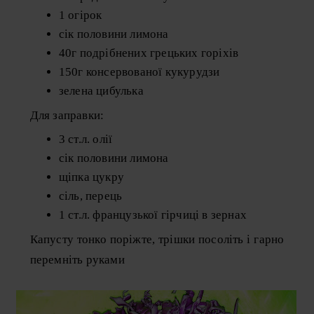
1 огірок
сік половини лимона
40г подрібнених грецьких горіхів
150г консервованої кукурудзи
зелена цибулька
Для заправки:
3 ст.л. олії
сік половини лимона
щіпка цукру
сіль, перець
1 ст.л. французької гірчиці в зернах
Капусту тонко поріжте, трішки посоліть і гарно
перемніть руками