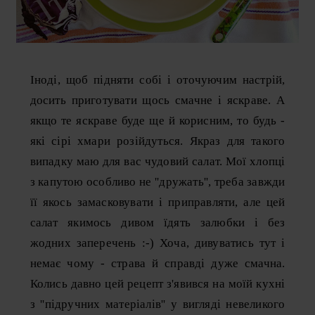
Іноді, щоб підняти собі і оточуючим настрій,
досить приготувати щось смачне і яскраве. А
якщо те яскраве буде ще й корисним, то будь -
які сірі хмари розійдуться. Якраз для такого
випадку маю для вас чудовий салат. Мої хлопці
з капутою особливо не ''дружать'', треба завжди
її якось замасковувати і приправляти, але цей
салат якимось дивом їдять залюбки і без
жодних заперечень :-) Хоча, дивуватись тут і
немає чому - страва й справді дуже смачна.
Колись давно цей рецепт з'явився на моїй кухні
з ''підручних матеріалів'' у вигляді невеликого