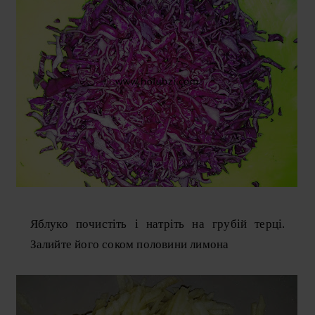
Яблуко почистіть і натріть на грубій терці.
Залийте його соком половини лимона