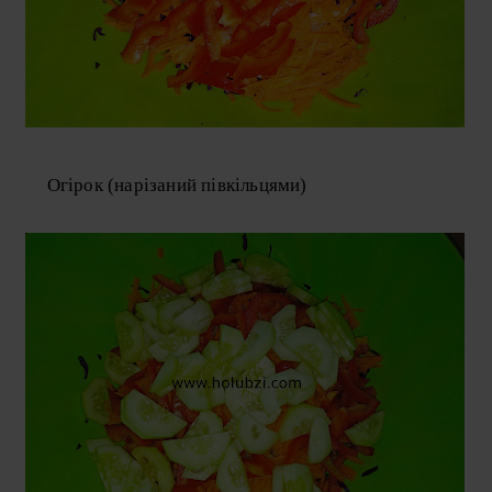
Огірок (нарізаний півкільцями)