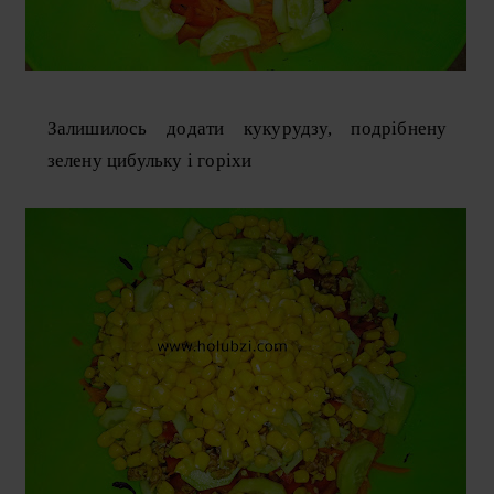
Залишилось додати кукурудзу, подрібнену
зелену цибульку і горіхи