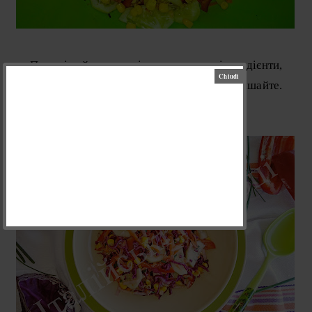
Перемішайте вказані для заправки інгредієнти,
полийте нею салат і легенько перемішайте.
Смачного :-)