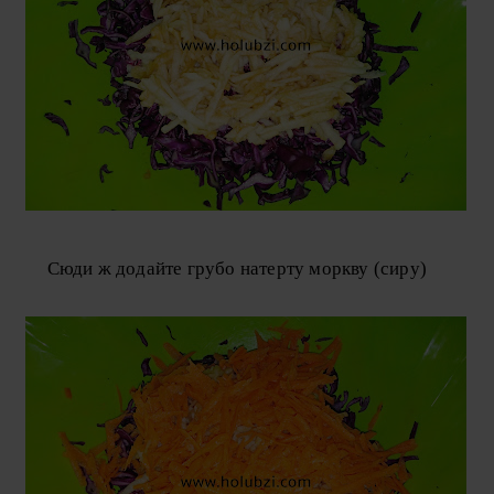
Сюди ж додайте грубо натерту моркву (сиру)