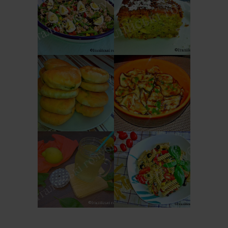
СОЛОДКИЙ
САЛАТ З
ПИРІГ З
КВАСОЛІ -
КАБАЧКІВ
ШПАРАГІВКИ
(TORTA DOLCE DI
(INSALATA DI
ZUCCHINE)
FAGIOLINI)
ЗАКУСКА З
ОСЕТИНСЬКІ
БАКЛАЖАНІВ
ПИРІЖКИ ЗІ
ПО-ІТАЛІЙСЬКИ
ШПИНАТОМ І
(ANTIPASTO DI
СИРОМ
MELANZANE)
ЛИМОНАД З
ІТАЛІЙСЬКИЙ
БАЗИЛІКОМ
САЛАТ З
(LIMONATA AL
МАКАРОНІВ
BASILICO)
(PASTA FREDDA)