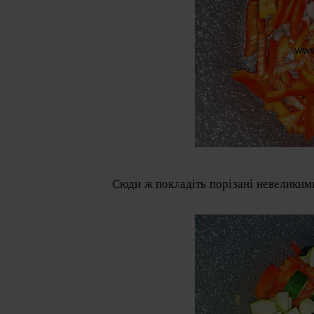
Сюди ж покладіть порізані невеликим