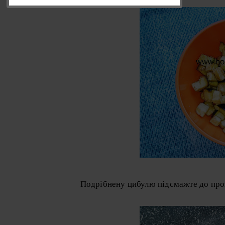
Подрібнену цибулю підсмажте до проз