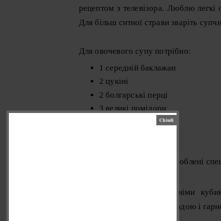
рецептом з телевізора. Люблю легкі с
Для більш ситної страви зваріть супчи
Для овочевого супу потрібно:
1 середній баклажан
2 цукіні
2 болгарські перці
3 великі помідори
3 середні картоплини
1 велика цибулина
1-2 зубки часнику
сіль, перець і ваші улюблені спе
0,5 ч.л. цукру
Поріжте баклажан середніми кубик
промийте під протічною водою і гарно