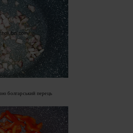
кою болгарський перець