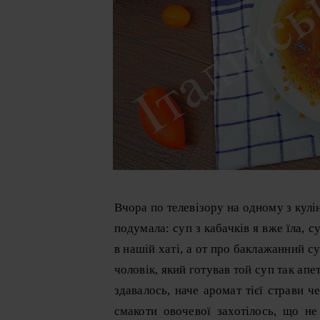
Вчора по телевізору на одному з кулін
подумала: суп з кабачків я вже їла, с
в нашій хаті, а от про баклажанний с
чоловік, який готував той суп так апе
здавалось, наче аромат тієї страви че
смакоти овочевої захотілось, що не