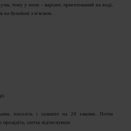
упи, тому у мене - варіант, приготований на воді.
к на бульйоні з м'яском.
ції
ами, посоліть і залиште на 20 хвилин. Потім
 процідіть, злегка відтиснувши