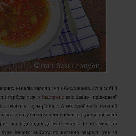
арних каналів варили суп з баклажанів. От я собі й
уп з гарбуза теж,
мінестроне
вже давно "прижився"
уп я навіть не чула раніше. А молодий симпатичний
титно і з ентузіазмом приповідав, готуючи, що мені
рез екран доходив до моєї кухні :-) І так мені тої
 було іншого вибору, як негайно зварити усе за