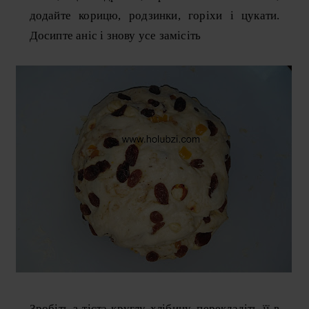
додайте корицю, родзинки, горіхи і цукати.
Досипте аніс і знову усе замісіть
Зробіть з тіста круглу хлібину, перекладіть її в