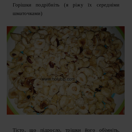
Горішки подрібніть (я ріжу їх середніми
шматочками)
Тісто, що підросло, трішки його обімніть,