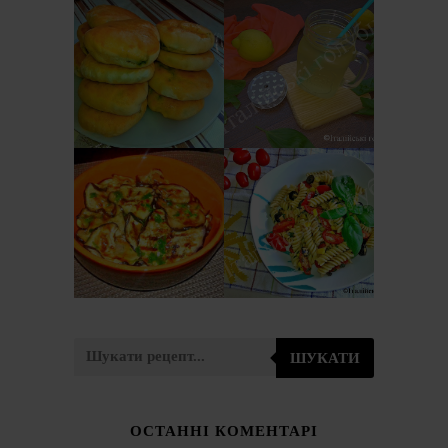
ОСЕТИНСЬКІ
ЛИМОНАД З
ПИРІЖКИ ЗІ
БАЗИЛІКОМ
ШПИНАТОМ І
(LIMONATA AL
СИРОМ
BASILICO)
ЗАКУСКА З
ІТАЛІЙСЬКИЙ
БАКЛАЖАНІВ
САЛАТ З
ПО-ІТАЛІЙСЬКИ
МАКАРОНІВ
(ANTIPASTO DI
(PASTA FREDDA)
MELANZANE)
ШУКАТИ
ОСТАННІ КОМЕНТАРІ