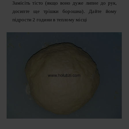
Замісіть тісто (якщо воно дуже липне до рук,
досипте ще трішки борошна). Дайте йому
підрости 2 години в теплому місці