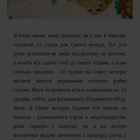
В Італії немає такої традиції, як у нас в Україні,
готувати 12 страв для Святої вечері. Тут усе
дуже різниться не лише від регіону до регіону,
а навіть від однієї сім'ї до іншої. Однак, є одна
спільна традиція - 24 грудня на Святу вечерю
місцеві жителі переважно готують рибні
страви. Його величність м'ясо залишають на 25
грудня, тобто, для розкішного Різдвяного обіду.
Хоча, й Святу вечерю бідною тут зовсім не
назвеш - різноманіття страв з морепродуктів,
різні гарніри і закуски, ну а на десерт
всесвітньо відомі панеттоне і пандоро (хоча у