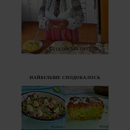
НАЙБІЛЬШЕ СПОДОБАЛОСЬ
ІТАЛІЙСЬКИЙ
СОЛОДКИЙ
САЛАТ З
ПИРІГ З
КВАСОЛІ -
КАБАЧКІВ
ШПАРАГІВКИ
(TORTA DOLCE DI
(INSALATA DI
ZUCCHINE)
FAGIOLINI)