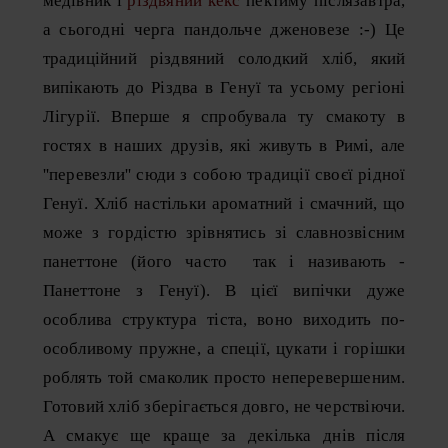
медівник і
різдвяний кекс
пектиму післязавтра,
а сьогодні черга пандольче дженовезе :-) Це
традиційний різдвяний солодкий хліб, який
випікають до Різдва в Генуї та усьому регіоні
Лігурії. Вперше я спробувала ту смакоту в
гостях в наших друзів, які живуть в Римі, але
''перевезли'' сюди з собою традиції своєї рідної
Генуї. Хліб настільки ароматний і смачний, що
може з гордістю зрівнятись зі славнозвісним
панеттоне (його часто так і називають -
Панеттоне з Генуї). В цієї випічки дуже
особлива структура тіста, воно виходить по-
особливому пружне, а спеції, цукати і горішки
роблять той смаколик просто неперевершеним.
Готовий хліб зберігається довго, не черствіючи.
А смакує ще краще за декілька днів після