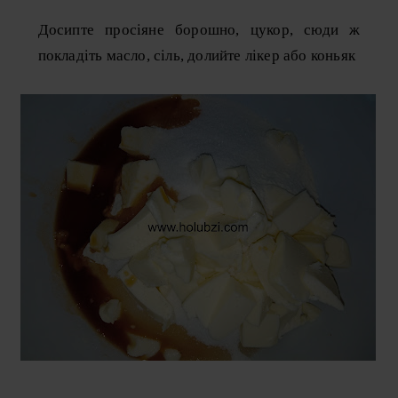
Досипте просіяне борошно, цукор, сюди ж
покладіть масло, сіль, долийте лікер або коньяк