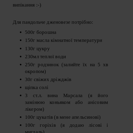
випікання :-)
Для пандольче дженовезе потрібно:
500г борошна
150г масла кімнатної температури
130г цукру
230мл теплої води
250г родзинок (залийте їх на 5 хв
окропом)
30г свіжих дріжджів
щіпка солі
3 ст.л. вина Марсала (я його
замінюю коньяком або анісовим
лікером)
100г цукатів (в мене апельсинові)
100г горіхів (я додаю лісові і
мигдаль)