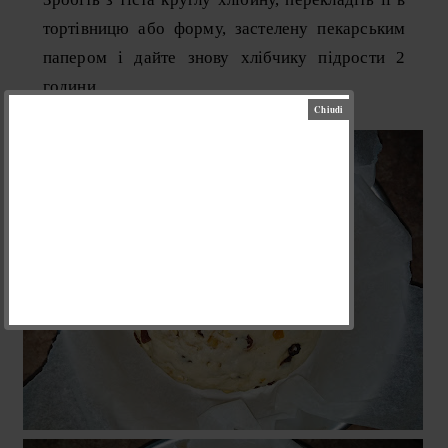
тортівницю або форму, застелену пекарським
папером і дайте знову хлібчику підрости 2
години