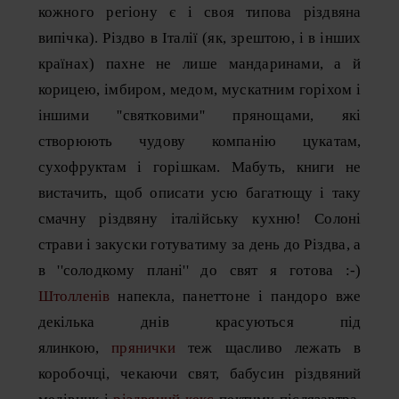
кожного регіону є і своя типова різдвяна
випічка). Різдво в Італії (як, зрештою, і в інших
країнах) пахне не лише мандаринами, а й
корицею, імбиром, медом, мускатним горіхом і
іншими ''святковими'' прянощами, які
створюють чудову компанію цукатам,
сухофруктам і горішкам. Мабуть, книги не
вистачить, щоб описати усю багатющу і таку
смачну різдвяну італійську кухню! Солоні
страви і закуски готуватиму за день до Різдва, а
в ''солодкому плані'' до свят я готова :-)
Штолленів
напекла, панеттоне і пандоро вже
декілька днів красуються під
ялинкою,
прянички
теж щасливо лежать в
коробочці, чекаючи свят, бабусин різдвяний