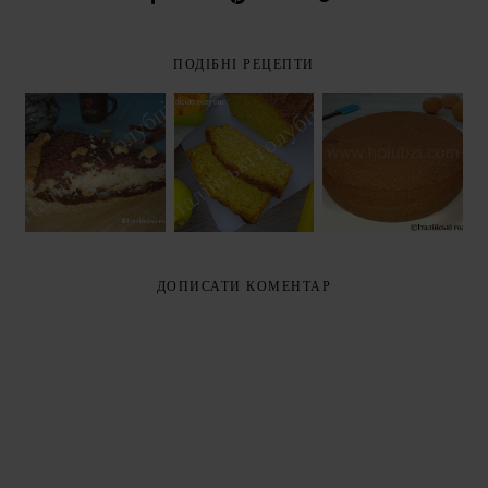
ПОДІБНІ РЕЦЕПТИ
КОКОСОВО -
АЛЖИРСЬКИЙ
ГАРБУЗЯНИЙ
СИРНИК (
КЕКС
ШОКОЛАДНИЙ
RICH
(COCONUT
БІСКВІТ
ALGERIAN
PUMPKIN
CAKE)
CAKE)
ДОПИСАТИ КОМЕНТАР