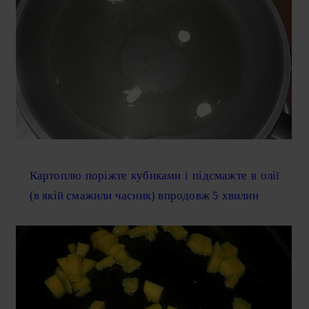
Картоплю поріжте кубиками і підсмажте в олії
(в якій смажили часник) впродовж 5 хвилин