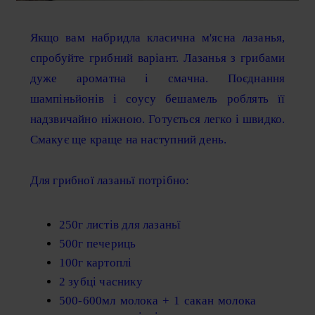
Якщо вам набридла класична м'ясна лазанья,
спробуйте грибний варіант. Лазанья з грибами
дуже ароматна і смачна. Поєднання
шампіньйонів і соусу бешамель роблять її
надзвичайно ніжною. Готується легко і швидко.
Смакує ще краще на наступний день.
Для грибної лазаньї потрібно:
250г листів для лазаньї
500г печериць
100г картоплі
2 зубці часнику
500-600мл молока + 1 сакан молока