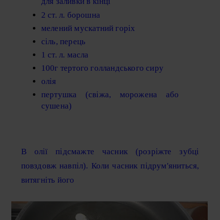
для заливки в кінці
2 ст. л. борошна
мелений мускатний горіх
сіль, перець
1 ст. л. масла
100г тертого голландського сиру
олія
пертушка (свіжа, морожена або
сушена)
В олії підсмажте часник (розріжте зубці
повздовж навпіл). Коли часник підрум'яниться,
витягніть його