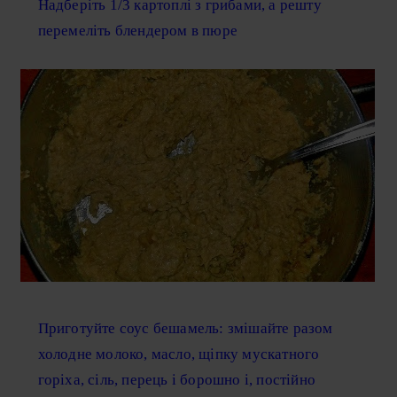
Надберіть 1/3 картоплі з грибами, а решту
перемеліть блендером в пюре
Приготуйте соус бешамель: змішайте разом
холодне молоко, масло, щіпку мускатного
горіха, сіль, перець і борошно і, постійно