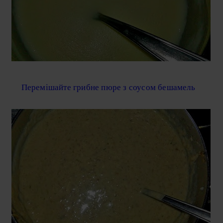
Перемішайте грибне пюре з соусом бешамель