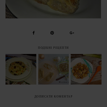
ПОДІБНІ РЕЦЕПТИ
САЛАТ З
РІЗОТТО З
КВАСОЛЕЮ,
ПЕЧІНКОВИЙ
ГРИБАМИ
МОРКВОЮ І
ПАШТЕТ З
(RISOTTO AI
МАРИНОВАНИ
ГРИБАМИ
FUNGHI)
МИ
ПЕЧЕРИЦЯМИ
ДОПИСАТИ КОМЕНТАР