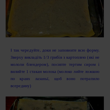
І так чередуйте, доки не заповните всю форму.
Зверху викладіть 1/3 грибів з картоплею (які не
мололи блендером), посипте тертим сиром і
вилийте 1 стакан молока (молоко лийте ложкою
по краях лазаньї, щоб воно потрапило
всередину)