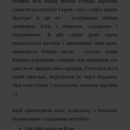
називає моя мама) можна стільки корисної
смакоти наготувати! І крем - суп, і пиріг, навіть
бургери! А ще по - особливому люблю
тушковану Кале з беконом, горішками і
журавлиною. В цій страві дуже вдало
поєднуються багатий і визначений смак кале,
пікантність бекону, кисло - солодкі нотки
в'яленої журавлини і ніжний ледь вловимий, але
зовсім не лишній смак горішків. Готується всі в
одній пательні, інгредієнти по черзі віддають
свій смак страві і збагачують загальну картину
:-)
Щоб приготувати кале, тушковану з беконом,
журавлиною і горішками потрібно:
200-300г капусти Кале