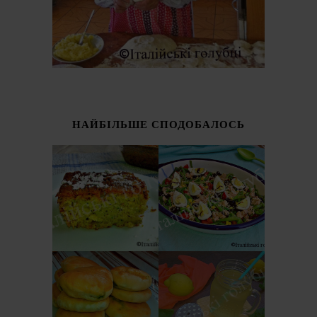
НАЙБІЛЬШЕ СПОДОБАЛОСЬ
ІТАЛІЙСЬКИЙ
СОЛОДКИЙ
САЛАТ З
ПИРІГ З
КВАСОЛІ -
КАБАЧКІВ
ШПАРАГІВКИ
(TORTA DOLCE DI
(INSALATA DI
ZUCCHINE)
FAGIOLINI)
ОСЕТИНСЬКІ
ЛИМОНАД З
ПИРІЖКИ ЗІ
БАЗИЛІКОМ
ШПИНАТОМ І
(LIMONATA AL