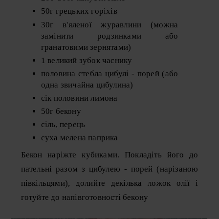
50г грецьких горіхів
30г в'яленої журавлини (можна
замінити родзинками або
гранатовими зернятами)
1 великий зубок часнику
половина стебла цибулі - порей (або
одна звичайна цибулина)
сік половини лимона
50г бекону
сіль, перець
суха мелена паприка
Бекон наріжте кубиками. Покладіть його до
пательні разом з цибулею - порей (нарізаною
півкільцями), долийте декілька ложок олії і
готуйте до напівготовності бекону