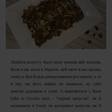
Любити капусту Кале мене навчив мій чоловік.
Коли я ще жила в Україні, цей овоч в нас вдома,
чомусь був більш декоративною рослиною, а от
в їжу ми його майже не вживали, ну хіба
деколи додавали в супи. А виявляється з Кале
(або ж Cavolo nero - ''чорної капусти'', як її
називають в Італії чи кучерявої капусти, як її