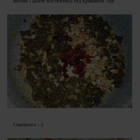
вогню і дайте настоятись під кришкою 5хв
Смачного :-)