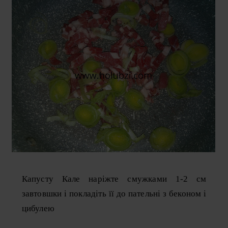
Капусту Кале наріжте смужками 1-2 см
завтовшки і покладіть її до пательні з беконом і
цибулею