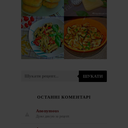
СИРОМ
BASILICO)
ЗАКУСКА З
ІТАЛІЙСЬКИЙ
БАКЛАЖАНІВ
САЛАТ З
ПО-ІТАЛІЙСЬКИ
МАКАРОНІВ
(ANTIPASTO DI
(PASTA FREDDA)
MELANZANE)
ШУКАТИ
ОСТАННІ КОМЕНТАРІ
Anonymous
Дуже дякую за рецепт.