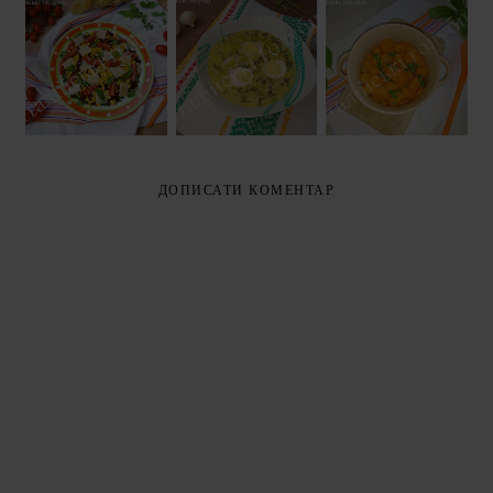
САЛАТ З
МАРИНОВАНА
РУКОЛИ І
ЗЕЛЕНИЙ
МОРКВА
ЧЕРВОНОЇ
БОРЩ ЗІ
(CAROTE IN
КВАСОЛІ
ШПИНАТОМ
SALSA
(INSALATA DI
PICCANTE)
RUCOLA E
FAGIOLI
ROSSI)
ДОПИСАТИ КОМЕНТАР