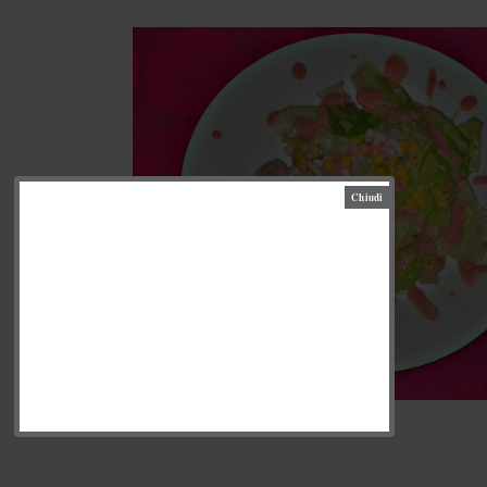
СЕРЕДА, 1 ЧЕРВНЯ 2016 Р.
САЛАТ З КУРКОЮ І
КУКУРУДЗОЮ В
ПОЛУНИЧНІЙ ЗАПРАВЦІ
(CHICKEN AND CORN
SALAD WITH A
STRAWBERRY SAUCE)