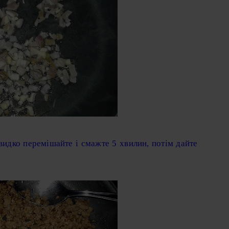
видко перемішайте і смажте 5 хвилин, потім дайте