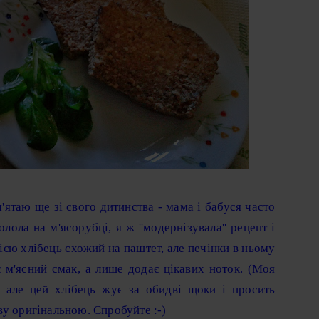
'ятаю ще зі свого дитинства - мама і бабуся часто
лола на м'ясорубці, я ж ''модернізувала'' рецепт і
ією хлібець схожий на паштет, але печінки в ньому
 м'ясний смак, а лише додає цікавих ноток. (Моя
, але цей хлібець жує за обидві щоки і просить
ву оригінальною. Спробуйте :-)