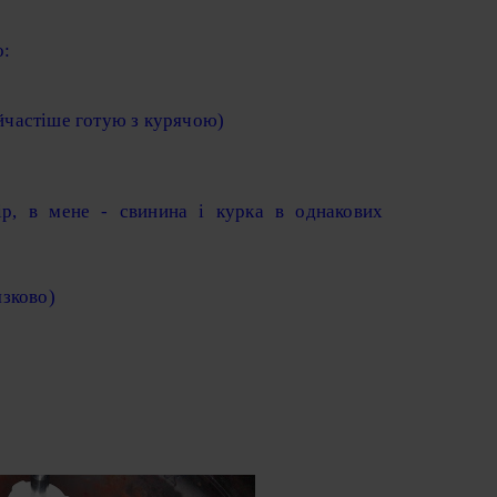
о:
айчастіше готую з курячою)
р, в мене - свинина і курка в однакових
язково)