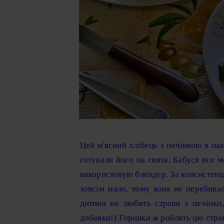
Цей м'ясний хлібець з печінкою я пам
готували його на свята. Бабуся все мо
використовую блендер. За консистенц
зовсім мало, тому вона не перебиває
дитина не любить страви з печінки
добавки!) Горішки ж роблять цю стра