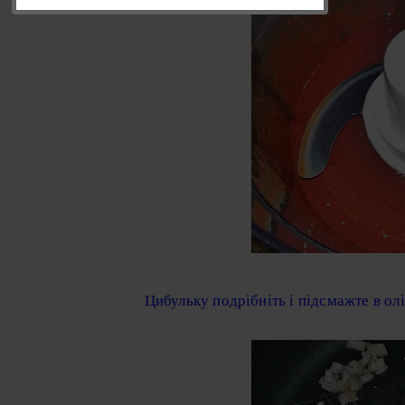
Цибульку подрібніть і підсмажте в олі