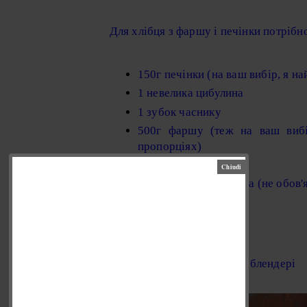
Для хлібця з фаршу і печінки потрібн
150г печінки (на ваш вибір, я н
1 невелика цибулина
1 зубок часнику
500г фаршу (теж на ваш вибі
пропорціях)
2 яйця
2 ст. л. червоного вина (не обов'
100г горіхів
сіль, перець
Сиру печінку перемеліть в блендері