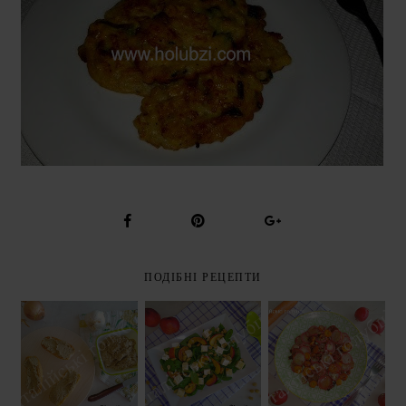
ПОДІБНІ РЕЦЕПТИ
САЛАТ З
ПЕРСИКАМИ І
ПЕЧЕНА
ПЕЧІНКОВИЙ
ФЕТОЮ
РЕДИСКА
ПАШТЕТ З
(INSALATA
(RAVANELLI AL
ГРИБАМИ
CON PESCHE E
FORNO)