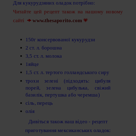
Для кукурудзяних оладок потрібно:
Читайте цей рецепт також на нашому новому
сайті
🠞
www.thesaporito.com
💗
150г консервованої кукурудзи
2 ст. л. борошна
3,5 ст. л. молока
1яйце
1,5 ст. л. тертого голландського сиру
трохи зелені (підходять: цибуля
порей, зелена цибулька, свіжий
базилік, пертушка або черемша)
сіль, перець
олія
Дивіться також наш відео - рецепт
приготування мексиканських оладок: