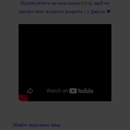
Підписуйтесь на наш канал (
тут
), щоб не
пропустити жодного рецепта :-) Дякую 💓
Збийте виделкою яйце