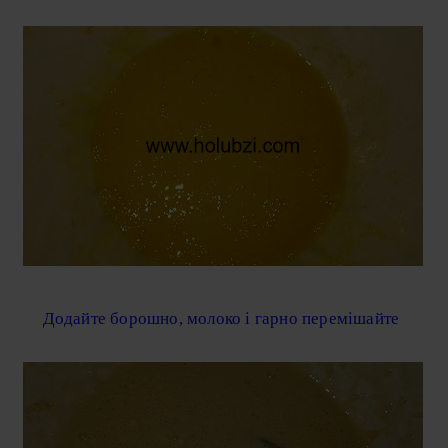
Додайте борошно, молоко і гарно перемішайте