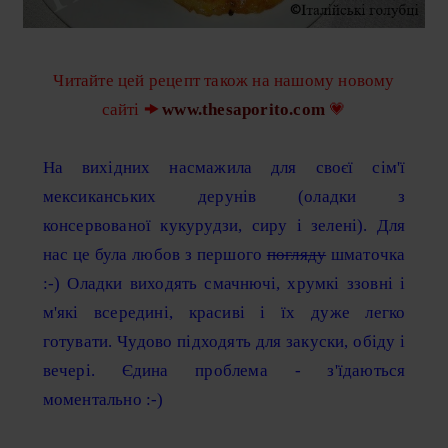
Читайте цей рецепт також на нашому новому
сайті
🠞
www.thesaporito.com
💗
На вихідних насмажила для своєї сім'ї
мексиканських дерунів (оладки з
консервованої кукурудзи, сиру і зелені). Для
нас це була любов з першого
погляду
шматочка
:-) Оладки виходять смачнючі, хрумкі ззовні і
м'які всередині, красиві і їх дуже легко
готувати. Чудово підходять для закуски, обіду і
вечері. Єдина проблема - з'їдаються
моментально :-)