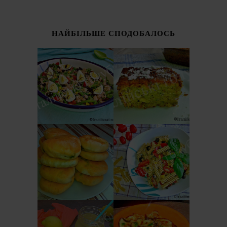
НАЙБІЛЬШЕ СПОДОБАЛОСЬ
ІТАЛІЙСЬКИЙ
СОЛОДКИЙ
САЛАТ З
ПИРІГ З
КВАСОЛІ -
КАБАЧКІВ
ШПАРАГІВКИ
(TORTA DOLCE DI
(INSALATA DI
ZUCCHINE)
FAGIOLINI)
ОСЕТИНСЬКІ
ІТАЛІЙСЬКИЙ
ПИРІЖКИ ЗІ
САЛАТ З
ШПИНАТОМ І
МАКАРОНІВ
СИРОМ
(PASTA FREDDA)
ЗАКУСКА З