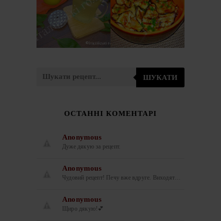
ЛИМОНАД З
БАКЛАЖАНІВ
БАЗИЛІКОМ
ПО-ІТАЛІЙСЬКИ
(LIMONATA AL
(ANTIPASTO DI
BASILICO)
MELANZANE)
ШУКАТИ
ОСТАННІ КОМЕНТАРІ
Anonymous
Дуже дякую за рецепт.
Anonymous
Чудовий рецепт! Печу вже вдруге. Виходят…
Anonymous
Щиро дякую!💕