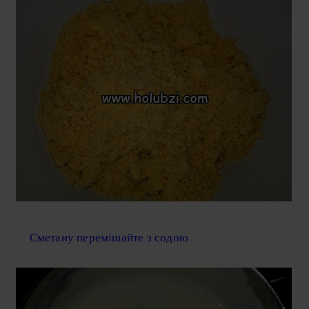
Сметану перемішайте з содою