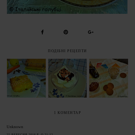
ПОДІБНІ РЕЦЕПТИ
СОЛОДКА
ЙОГУРТ -
ШОКОЛАДНИЙ
РИСОВА
МОРОЗИВО
СИРОП
ЗАПІКАНКА З
(FROZEN
(SCIROPPO AL
ЯБЛУКАМИ
YOGURT)
CIOCCOLATO)
1 КОМЕНТАР
Unknown
25 ВЕРЕСНЯ 2016 Р. О 21:12