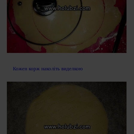
Кожен корж наколіть виделкою