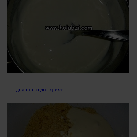
І додайте її до ''крихт''