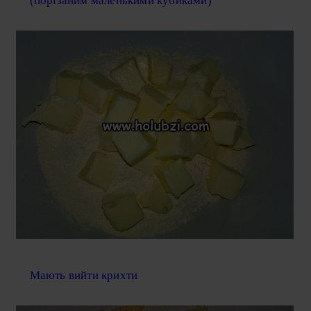
(порізаним маленькими кубиками)
Мають вийти крихти