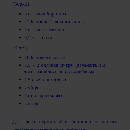
(Коржі):
3 склянки борошна
250г масла (з холодильника)
1 склянка сметани
0,5 ч. л. соди
(Крем):
200г м'якого масла
1,5 - 2 склянки цукру (залежить від
того, наскільки ви солодкоїжка)
1,5 склянки молока
2 яйця
1 ст. л. крохмалю
ванілін
Для тіста перемішайте борошно з маслом