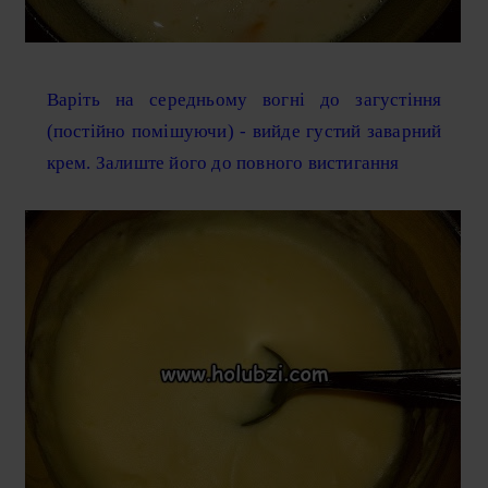
Варіть на середньому вогні до загустіння
(постійно помішуючи) - вийде густий заварний
крем. Залиште його до повного вистигання