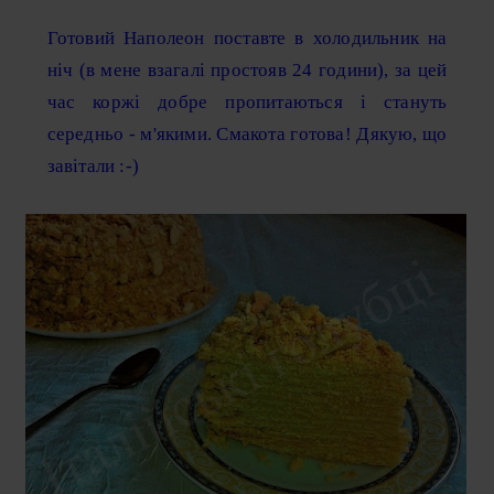
Готовий Наполеон поставте в холодильник на
ніч (в мене взагалі простояв 24 години), за цей
час коржі добре пропитаються і стануть
середньо - м'якими. Смакота готова! Дякую, що
завітали :-)