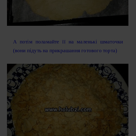
А потім поламайте її на маленькі шматочки
(вони підуть на прикрашання готового торта)