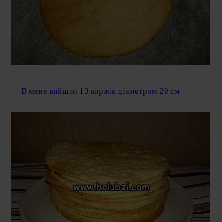
В мене вийшло 13 коржів діаметром 20 см