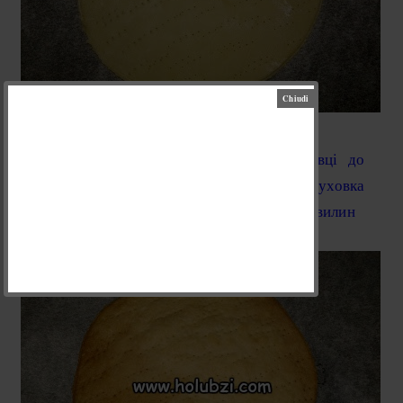
І випікайте в нагрітій до 180С духовці до
золотавого кольору (15 хвилин), коли духовка
добре розігріється, буде достатньо і 10 хвилин