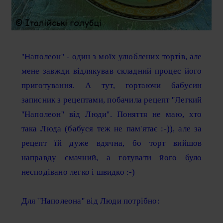
''Наполеон'' - один з моїх улюблених тортів, але
мене завжди відлякував складний процес його
приготування. А тут, гортаючи бабусин
записник з рецептами, побачила рецепт ''Легкий
''Наполеон'' від Люди''. Поняття не маю, хто
така Люда (бабуся теж не пам'ятає :-)), але за
рецепт їй дуже вдячна, бо торт вийшов
направду смачний, а готувати його було
несподівано легко і швидко :-)
Для ''Наполеона'' від Люди потрібно: