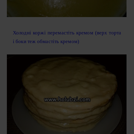
Холодні коржі перемастіть кремом (верх торта
і боки теж обмастіть кремом)