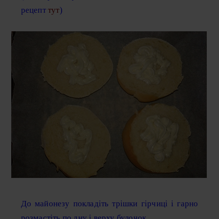
рецепт
тут
)
До майонезу покладіть трішки гірчиці і гарно
розмастіть по дну і верху булочок