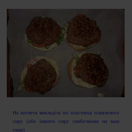
На котлети викладіть по пластинці плавленого
сиру (або іншого сиру скибочками на ваш
смак)