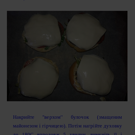
Накрийте ''верхом'' булочок (змащеним
майонезом і гірчицею). Потім нагрійте духовку
до 180С впродовж 5 хвилин, вимкніть її і