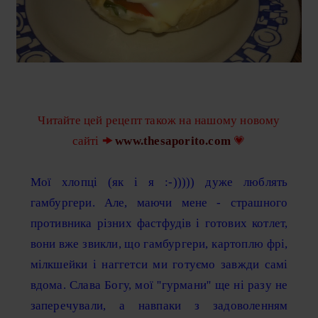
Читайте цей рецепт також на нашому новому
сайті
🠞
www.thesaporito.com
💗
Мої хлопці (як і я :-))))) дуже люблять
гамбургери. Але, маючи мене - страшного
противника різних фастфудів і готових котлет,
вони вже звикли, що гамбургери, картоплю фрі,
мілкшейки і наггетси ми готуємо завжди самі
вдома. Слава Богу, мої ''гурмани'' ще ні разу не
заперечували, а навпаки з задоволенням