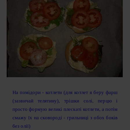
На помідори - котлети (для котлет я беру фарш
(зазвичай телятину), трішки солі, перцю і
просто формую великі плескаті котлети, а потім
смажу їх на сковороді - грильниці з обох боків
без олії)