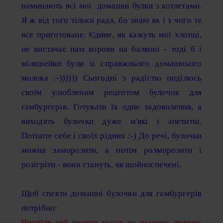
наминають всі мої домашні булки з котлетами.
Я ж від того тільки рада, бо знаю як і з чого те
все приготоване. Єдине, як кажуть мої хлопці,
не вистачає нам корови на балконі - тоді б і
мілкшейки були зі справжнього домашнього
молока :-)))))) Сьогодні з радістю поділюсь
своїм улюбленим рецептом булочок для
гамбургерів. Готувати їх одне задоволення, а
виходять булочки дуже м'які і апетитні.
Потіште себе і своїх рідних :-) До речі, булочки
можна заморозити, а потім розморозити і
розігріти - вони стануть, як щойноспечені.
Щоб спекти домашні булочки для гамбургерів
потрібно:
Читайте цей рецепт також на нашому новому