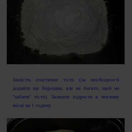
Замісіть еластичне тісто (за необхідності
додайте ще борошна, але не багато, щоб не
''забити'' тісто). Залиште підрости в теплому
місці на 1 годину