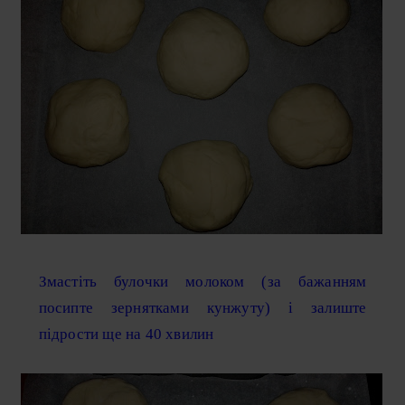
Змастіть булочки молоком (за бажанням
посипте зернятками кунжуту) і залиште
підрости ще на 40 хвилин