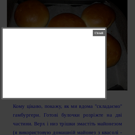
Кому цікаво, покажу, як ми вдома ''складаємо''
гамбургери. Готові булочки розріжте на дві
частини. Верх і низ трішки змастіть майонезом
(я використовую домашній майонез з квасолі -