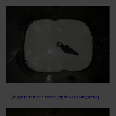
Додайте топлене масло (трішки охолоджене)