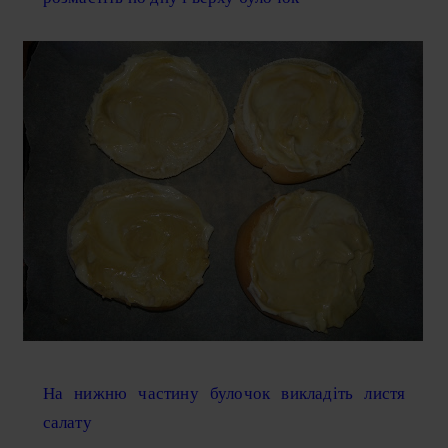
На нижню частину булочок викладіть листя
салату