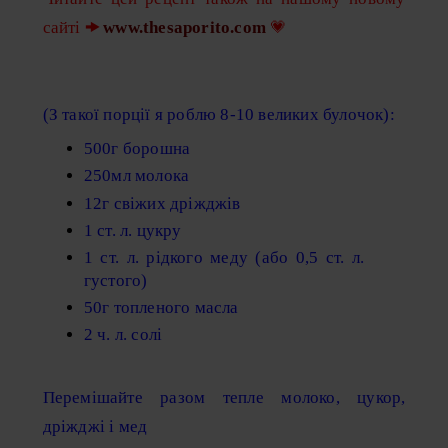
сайті
🠞
www.thesaporito.com
💗
(З такої порції я роблю 8-10 великих булочок):
500г борошна
250мл молока
12г свіжих дріжджів
1 ст. л. цукру
1 ст. л. рідкого меду (або 0,5 ст. л.
густого)
50г топленого масла
2 ч. л. солі
Перемішайте разом тепле молоко, цукор,
дріжджі і мед