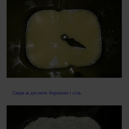
Сюди ж досипте борошно і сіль