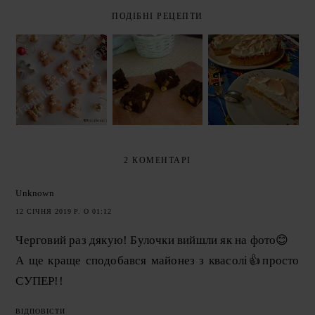
ПОДІБНІ РЕЦЕПТИ
ПИРІГ З
ІМБИРНЕ
ЛИМОННИМ
ПЕЧИВО БЕЗ
ШОКОЛАДНИЙ
КУРДОМ І
МАСЛА І ЯЄЦЬ
ФАДЖ
МЕРЕНГОЮ
(EGGLESS
(CHOCOLATE
(LEMON
GINGERBREAD
FUDGE)
MERINGUE
COOKIES)
PIE)
2 КОМЕНТАРІ
Unknown
12 СІЧНЯ 2019 Р. О 01:12
Черговий раз дякую! Булочки вийшли як на фото😊
А ще краще сподобався майонез з квасолі👍просто
СУПЕР!!
ВІДПОВІСТИ