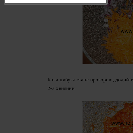
Коли цибуля стане прозорою, додайте
2-3 хвилини