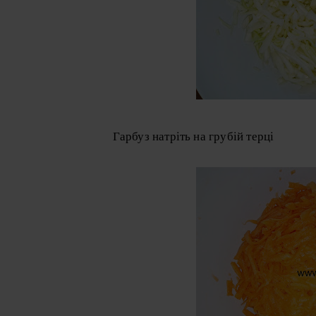
Гарбуз натріть на грубій терці