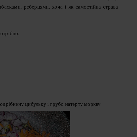
басками, реберцями, хоча і як самостійна страва
потрібно:
 подрібнену цибульку і грубо натерту моркву