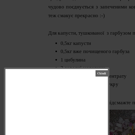
чудово поєднується з запеченими ков
теж смакує прекрасно :-)
Для капусти, тушкованої з гарбузом 
0,5кг капусти
0,5кг вже почищеного гарбуза
1 цибулина
2 середні морквини
2ст.л. томатного концентрату
сіль, перець, щіпка цукру
1 ч.л. каррі
В невеликій кількості олії підсмажте