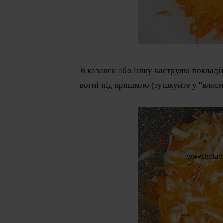
В казанок або іншу каструлю покладі
вогні під кришкою (тушкуйте у ''власно