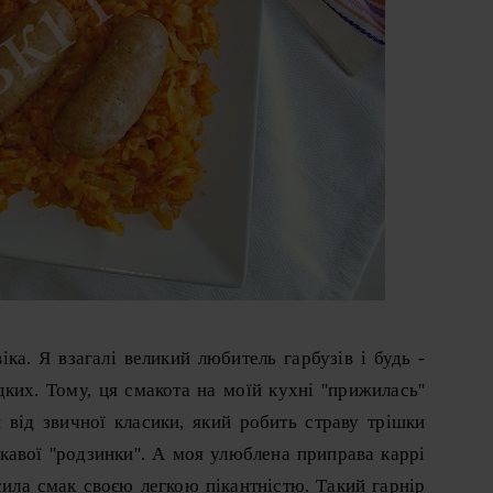
іка. Я взагалі великий любитель гарбузів і будь -
дких. Тому, ця смакота на моїй кухні ''прижилась''
п від звичної класики, який робить страву трішки
авої ''родзинки''. А моя улюблена приправа каррі
асила смак своєю легкою пікантністю. Такий гарнір