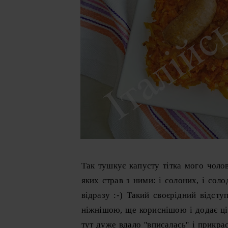
Так тушкує капусту тітка мого чолов
яких страв з ними: і солоних, і соло
відразу :-) Такий своєрідний відсту
ніжнішою, ще кориснішою і додає цік
тут дуже вдало ''вписалась'' і прикр