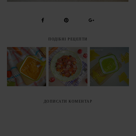
ПОДІБНІ РЕЦЕПТИ
ІКРА З ЦУКІНІ
ПЕЧЕНА
В
РЕДИСКА
ГУАКАМОЛЕ
МУЛЬТИВАРЦІ
(RAVANELLI AL
(GUACAMOLE)
(CAVIALE DI
FORNO)
ZUCCHINE)
ДОПИСАТИ КОМЕНТАР