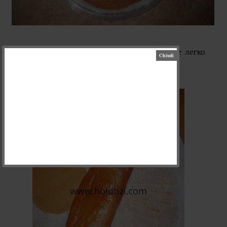
Зніміть її з пергаменту (вона сама дуже легко
відстає від паперу)