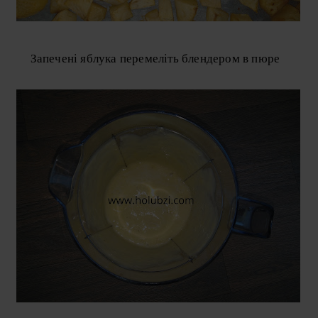
Запечені яблука перемеліть блендером в пюре