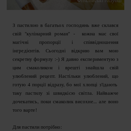
З пастилою в багатьох господинь вже склався
свій ''кулінарний роман'' - кожна має свої
магічні пропорції і співвідношення
інгредієнтів. Сьогодні відкрию вам мою
секретну формулу :-) Я давно експериментую з
цим смаколиком і врешті знайшла свій
улюблений рецепт. Настільки улюблений, що
готую 4 порції відразу, бо мої хлопці з'їдають
таку пастилу зі швидкісю світла. Найважче
дочекатись, поки смаколик висохне... але воно
того варте!
Для пастили потрібно: