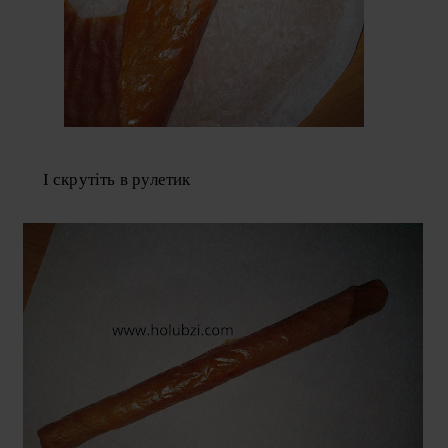
І скрутіть в рулетик