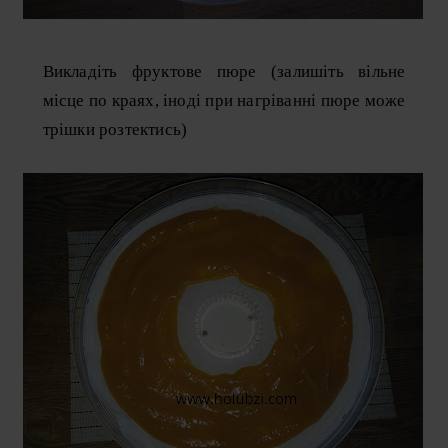
Викладіть фруктове пюре (залишіть вільне
місце по краях, іноді при нагріванні пюре може
трішки розтектись)