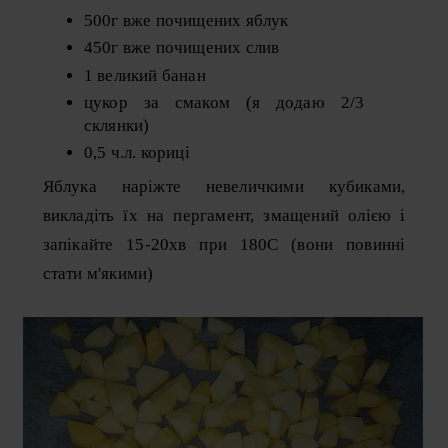
500г вже почищених яблук
450г вже почищених слив
1 великий банан
цукор за смаком (я додаю 2/3
склянки)
0,5 ч.л. кориці
Яблука наріжте невеличкими кубиками,
викладіть їх на пергамент, змащений олією і
запікайте 15-20хв при 180С (вони повинні
стати м'якими)