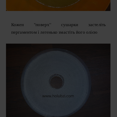
Кожен ''поверх'' сушарки застеліть
пергаментом і легенько змастіть його олією