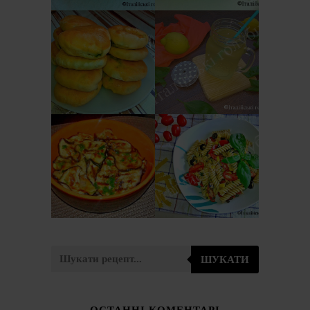
ОСЕТИНСЬКІ
ЛИМОНАД З
ПИРІЖКИ ЗІ
БАЗИЛІКОМ
ШПИНАТОМ І
(LIMONATA AL
СИРОМ
BASILICO)
ЗАКУСКА З
ІТАЛІЙСЬКИЙ
БАКЛАЖАНІВ
САЛАТ З
ПО-ІТАЛІЙСЬКИ
МАКАРОНІВ
(ANTIPASTO DI
(PASTA FREDDA)
MELANZANE)
ШУКАТИ