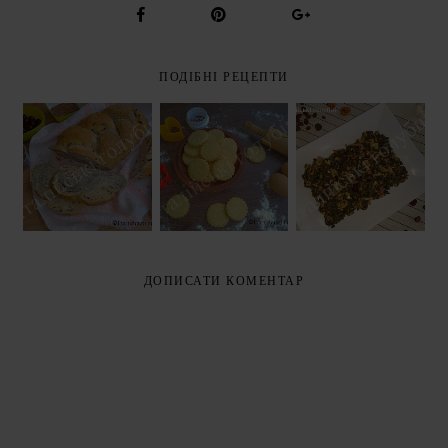
ПОДІБНІ РЕЦЕПТИ
СОЛОНИЙ
КАПУСТА
ПІСОЧНЕ
КАЛАЧИК З
КАЛЕ,
ПЕЧИВО
ТРЬОМА
ТУШКОВАНА З
(PASTA
СМАКАМИ
БЕКОНОМ,
FROLLA PER
(TRECCIA
В'ЯЛЕНОЮ
BISCOTTI)
SALATA AI TRE
ЖУРАВЛИНОЮ
GUSTI)
І ГОРІХАМИ
(INSALATA DI
CAVOLO NERO
ДОПИСАТИ КОМЕНТАР
CON
PANCETTA,
MIRTILLI
ROSSI E NOCI)