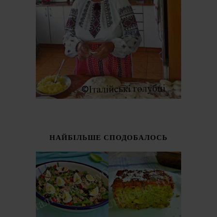
НАЙБІЛЬШЕ СПОДОБАЛОСЬ
ІТАЛІЙСЬКИЙ
СОЛОДКИЙ
САЛАТ З
ПИРІГ З
КВАСОЛІ -
КАБАЧКІВ
ШПАРАГІВКИ
(TORTA DOLCE DI
(INSALATA DI
ZUCCHINE)
FAGIOLINI)