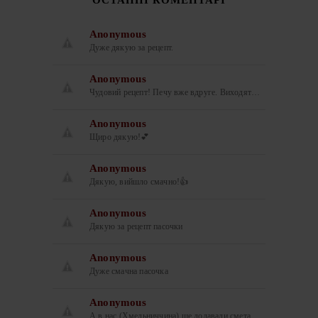
ОСТАННІ КОМЕНТАРІ
Anonymous
Дуже дякую за рецепт.
Anonymous
Чудовий рецепт! Печу вже вдруге. Виходят…
Anonymous
Щиро дякую!💕
Anonymous
Дякую, вийшло смачно!👍
Anonymous
Дякую за рецепт пасочки
Anonymous
Дуже смачна пасочка
Anonymous
А в нас (Хмельниччина) ще додавали смета…