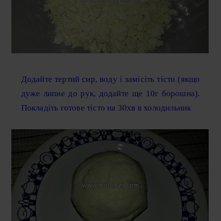
Додайте тертий сир, воду і замісіть тісто (якщо
дуже липне до рук, додайте ще 10г борошна).
Покладіть готове тісто на 30хв в холодильник