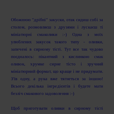
Обожнюю "дрібні" закуски, отак сидиш собі за
столом, розмовляєш з друзями і лускаєш ті
мініатюрні смаколики :-) Одна з моїх
улюблених закусок такого типу - оливки,
запечені в сирному тісті. Тут все так чудово
поєдналось: пікантний з кислинкою смак
оливок, хрумке сирне тісто і зручний
мініатюрний формат, що краще і не придумати.
З'їв одну, а рука вже тягнеться за іншою!
Всього декілька інгредієнтів і будете мати
безліч смакового задоволення :-)
Щоб приготувати оливки в сирному тісті