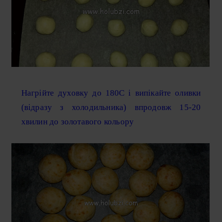
Нагрійте духовку до 180С і випікайте оливки
(відразу з холодильника) впродовж 15-20
хвилин до золотавого кольору