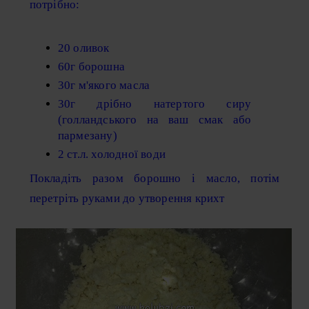
потрібно:
20 оливок
60г борошна
30г м'якого масла
30г дрібно натертого сиру
(голландського на ваш смак або
пармезану)
2 ст.л. холодної води
Покладіть разом борошно і масло, потім
перетріть руками до утворення крихт