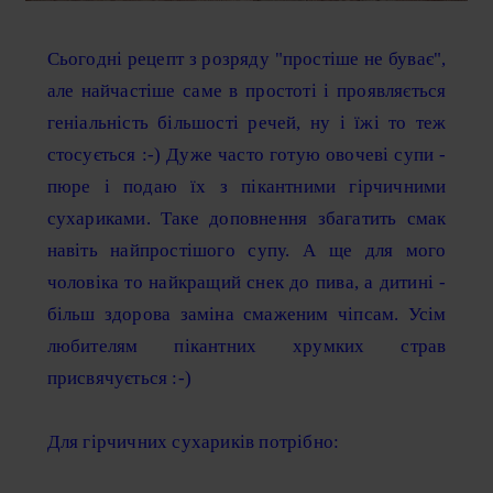
Сьогодні рецепт з розряду "простіше не буває",
але найчастіше саме в простоті і проявляється
геніальність більшості речей, ну і їжі то теж
стосується :-) Дуже часто готую овочеві супи -
пюре і подаю їх з пікантними гірчичними
сухариками. Таке доповнення збагатить смак
навіть найпростішого супу. А ще для мого
чоловіка то найкращий снек до пива, а дитині -
більш здорова заміна смаженим чіпсам. Усім
любителям пікантних хрумких страв
присвячується :-)
Для гірчичних сухариків потрібно: