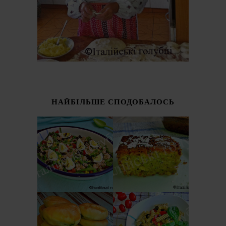
НАЙБІЛЬШЕ СПОДОБАЛОСЬ
ІТАЛІЙСЬКИЙ
СОЛОДКИЙ
САЛАТ З
ПИРІГ З
КВАСОЛІ -
КАБАЧКІВ
ШПАРАГІВКИ
(TORTA DOLCE DI
(INSALATA DI
ZUCCHINE)
FAGIOLINI)
ОСЕТИНСЬКІ
ІТАЛІЙСЬКИЙ