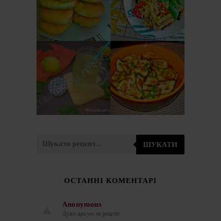
ПИРІЖКИ ЗІ
САЛАТ З
ШПИНАТОМ І
МАКАРОНІВ
СИРОМ
(PASTA FREDDA)
ЗАКУСКА З
ЛИМОНАД З
БАКЛАЖАНІВ
БАЗИЛІКОМ
ПО-ІТАЛІЙСЬКИ
(LIMONATA AL
(ANTIPASTO DI
BASILICO)
MELANZANE)
ШУКАТИ
ОСТАННІ КОМЕНТАРІ
Anonymous
Дуже дякую за рецепт.