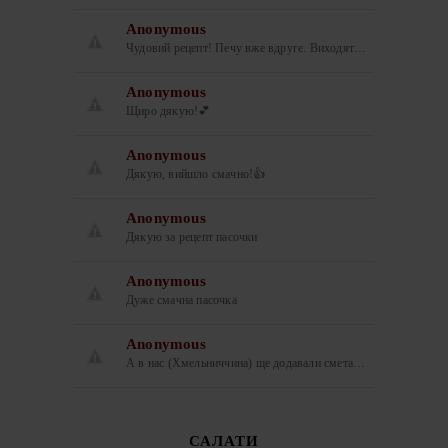
Anonymous
Чудовий рецепт! Печу вже вдруге. Виходят…
Anonymous
Щиро дякую!💕
Anonymous
Дякую, вийшло смачно!👍
Anonymous
Дякую за рецепт пасочки
Anonymous
Дуже смачна пасочка
Anonymous
А в нас (Хмельниччина) ще додавали смета…
САЛАТИ