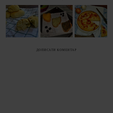
ГРІНКИ З
ФОКАЧЧА З
СОЛОНІ
ТРЬОМА
ЦИБУЛЕЮ І
ХЛІБЦІ З
НАМАЗКАМИ
БЕКОНОМ
ОЛИВКАМИ
(CROSTINI
(FOCACCIA
(FILONCINI
CON TRE
CON CIPOLLE E
ALLE OLIVE)
CREME)
PANCETTA)
ДОПИСАТИ КОМЕНТАР