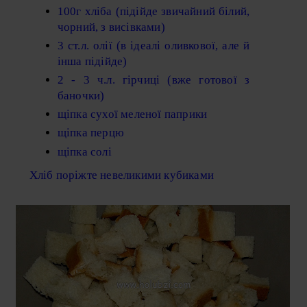
100г хліба (підійде звичайний білий,
чорний, з висівками)
3 ст.л. олії (в ідеалі оливкової, але й
інша підійде)
2 - 3 ч.л. гірчиці (вже готової з
баночки)
щіпка сухої меленої паприки
щіпка перцю
щіпка солі
Хліб поріжте невеликими кубиками