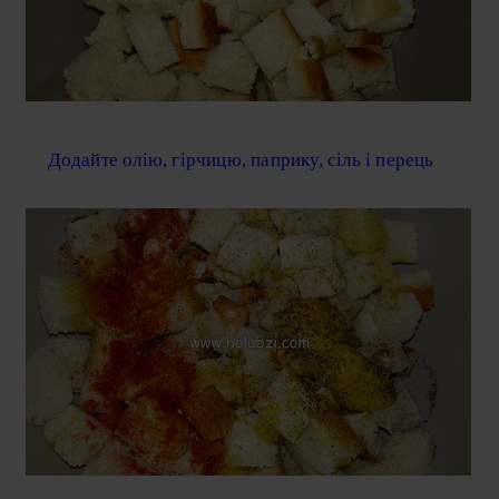
Додайте олію, гірчицю, паприку, сіль і перець